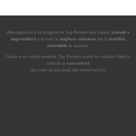
iMovegreen.it è un progetto di Top Partners per aiutare
aziende e
imprenditori
a trovare la
migliore soluzione
per la
mobilità
sostenibile
in azienda.
Grazie a un solido network Top Partners mette in contatto clienti e
aziende in
vari settori
.
Qui sotto alcuni degli altri nostri servizi: