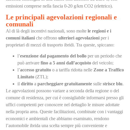
emissioni comprese nella fascia 0-20 g/km CO2 (elettrico).
Le principali agevolazioni regionali e
comunali
Al di là degli incentivi nazionali, sono molte
le regioni e i
comuni italiani
che offrono
ulteriori agevolazioni
per i
proprietari di mezzi di trasporto ibridi. Tra queste, spiccano:
l’
esenzione dal pagamento del bollo
per un periodo che
può arrivare
fino a 5 anni dall’acquisto
del veicolo;
l’
accesso gratuito
o a tariffa ridotta nelle
Zone a Traffico
Limitato
(ZTL);
il
diritto
a
parcheggiare gratuitamente
sulle
strisce blu
.
Le agevolazioni possono variare a seconda della regione o del
comune di residenza, per cui è consigliabile informarsi presso gli
uffici competenti per conoscere nel dettaglio le misure adottate
nella propria area. Queste facilitazioni, combinate con i vantaggi
economici e ambientali che abbiamo esaminato, rendono
l’automobile ibrida una scelta sempre più conveniente e