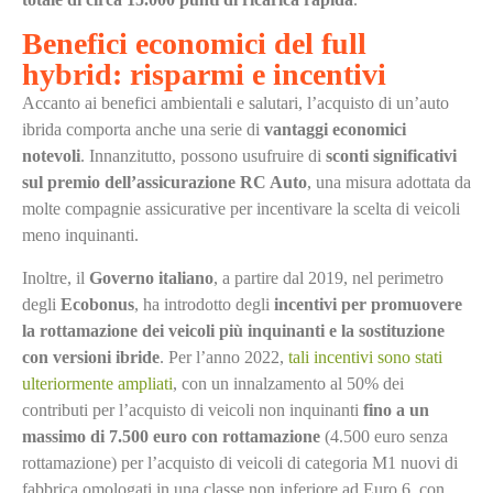
Benefici economici del full
hybrid: risparmi e incentivi
Accanto ai benefici ambientali e salutari, l’acquisto di un’auto
ibrida comporta anche una serie di
vantaggi economici
notevoli
. Innanzitutto, possono usufruire di
sconti significativi
sul premio dell’assicurazione RC Auto
, una misura adottata da
molte compagnie assicurative per incentivare la scelta di veicoli
meno inquinanti.
Inoltre, il
Governo italiano
, a partire dal 2019, nel perimetro
degli
Ecobonus
, ha introdotto degli
incentivi per promuovere
la rottamazione dei veicoli più inquinanti e la sostituzione
con versioni ibride
. Per l’anno 2022,
tali incentivi sono stati
ulteriormente ampliati
, con un innalzamento al 50% dei
contributi per l’acquisto di veicoli non inquinanti
fino a un
massimo di 7.500 euro con rottamazione
(4.500 euro senza
rottamazione) per l’acquisto di veicoli di categoria M1 nuovi di
fabbrica omologati in una classe non inferiore ad Euro 6, con