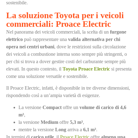
sostenibile.
La soluzione Toyota per i veicoli
commerciali: Proace Electric
Nel panorama dei veicoli commerciali, la scelta di un
furgone
elettrico
può rappresentare una
valida alternativa per chi
opera nei centri urbani
, dove le restrizioni sulla circolazione
dei veicoli a combustione interna sono sempre più stringenti, o
per chi si trova a dover gestire costi del carburante sempre più
elevati. In questo contesto, il
Toyota Proace Electric
si presenta
come una soluzione versatile e sostenibile.
Il Proace Electric, infatti, è disponibile in tre diverse dimensioni,
rispondendo così a un’ampia varietà di esigenze.
La versione
Compact
offre un
volume di carico di 4,6
m³
,
la versione
Medium
offre
5,3 m³
,
mentre la versione
Long
arriva a
6,1 m³
.
In termini di
carico utile
, il
Proace Electric
offre
almeno una