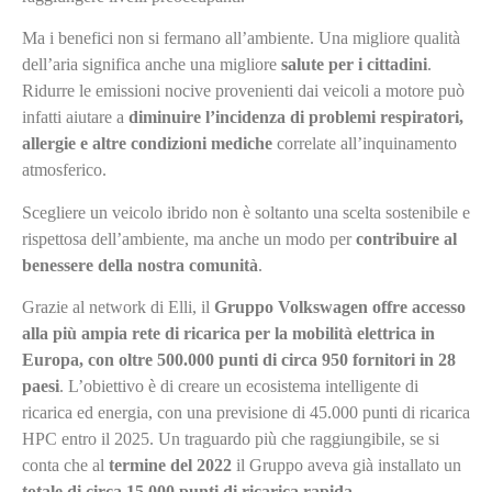
Ma i benefici non si fermano all’ambiente. Una migliore qualità
dell’aria significa anche una migliore
salute per i cittadini
.
Ridurre le emissioni nocive provenienti dai veicoli a motore può
infatti aiutare a
diminuire l’incidenza di problemi respiratori,
allergie e altre condizioni mediche
correlate all’inquinamento
atmosferico.
Scegliere un veicolo ibrido non è soltanto una scelta sostenibile e
rispettosa dell’ambiente, ma anche un modo per
contribuire al
benessere della nostra comunità
.
Grazie al network di Elli, il
Gruppo Volkswagen
offre accesso
alla più ampia rete di ricarica per la mobilità elettrica in
Europa, con oltre 500.000 punti di circa 950 fornitori in 28
paesi
. L’obiettivo è di creare un ecosistema intelligente di
ricarica ed energia, con una previsione di 45.000 punti di ricarica
HPC entro il 2025. Un traguardo più che raggiungibile, se si
conta che al
termine del 2022
il Gruppo aveva già installato un
totale di circa 15.000 punti di ricarica rapida
.