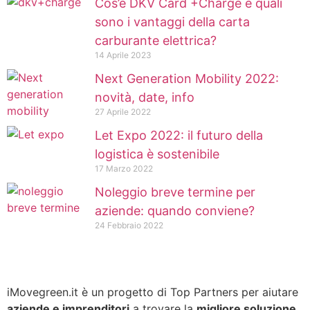
Cos’è DKV Card +Charge e quali
sono i vantaggi della carta
carburante elettrica?
14 Aprile 2023
Next Generation Mobility 2022:
novità, date, info
27 Aprile 2022
Let Expo 2022: il futuro della
logistica è sostenibile
17 Marzo 2022
Noleggio breve termine per
aziende: quando conviene?
24 Febbraio 2022
iMovegreen.it è un progetto di Top Partners per aiutare
aziende e imprenditori
a trovare la
migliore soluzione