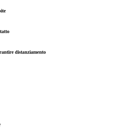
pite
tatto
arantire distanziamento
e