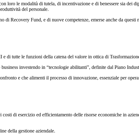
con loro le modalità di tutela, di incentivazione e di benessere sia dei 
roduttività del personale.
l piano di Recovery Fund, e di nuove competenze, emerse anche da questi
e di tutte le funzioni della catena del valore in ottica di Trasformazione
business investendo in “tecnologie abilitanti”, definite dal Piano Indust
il confronto e che alimenti il processo di innovazione, essenziale per ope
ei costi di esercizio ed efficientamento delle risorse economiche in azi
dine della gestione aziendale.