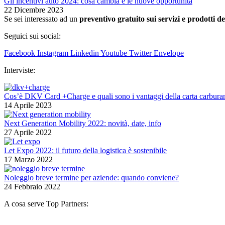
Gli incentivi auto 2024: cosa cambia e le nuove opportunità
22 Dicembre 2023
Se sei interessato ad un
preventivo gratuito sui servizi e prodotti de
Seguici sui social:
Facebook
Instagram
Linkedin
Youtube
Twitter
Envelope
Interviste:
Cos’è DKV Card +Charge e quali sono i vantaggi della carta carburant
14 Aprile 2023
Next Generation Mobility 2022: novità, date, info
27 Aprile 2022
Let Expo 2022: il futuro della logistica è sostenibile
17 Marzo 2022
Noleggio breve termine per aziende: quando conviene?
24 Febbraio 2022
A cosa serve Top Partners: