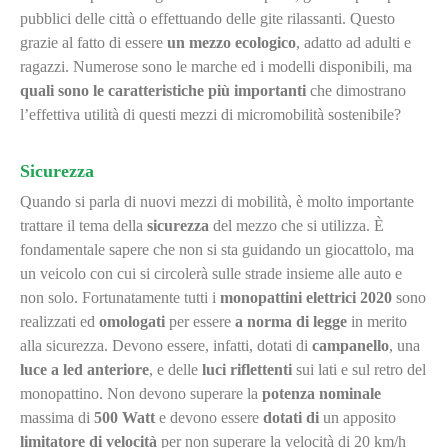
pubblici delle città o effettuando delle gite rilassanti. Questo
grazie al fatto di essere
un
mezzo ecologico
, adatto ad adulti e
ragazzi. Numerose sono le marche ed i modelli disponibili, ma
quali sono le caratteristiche più importanti
che dimostrano
l’effettiva utilità di questi mezzi di micromobilità sostenibile?
Sicurezza
Quando si parla di nuovi mezzi di mobilità, è molto importante
trattare il tema della
sicurezza
del mezzo che si utilizza. È
fondamentale sapere che non si sta guidando un giocattolo, ma
un veicolo con cui si circolerà sulle strade insieme alle auto e
non solo. Fortunatamente tutti i
monopattini elettrici 2020
sono
realizzati ed
omologati
per essere
a
norma di legge
in merito
alla sicurezza. Devono essere, infatti, dotati di
campanello
, una
luce a led anteriore
, e delle
luci riflettenti
sui lati e sul retro del
monopattino. Non devono superare la
potenza nominale
massima di
500
Watt
e devono essere
dotati
di
un apposito
limitatore di velocità
per non superare la velocità di 20 km/h