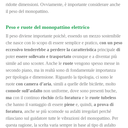
ridotte dimensioni. Ovviamente, è importante considerare anche
il peso del monopattino.
Peso e ruote del monopattino elettrico
Il peso diviene importante poichè, essendo un mezzo sostenibile
che nasce con lo scopo di essere semplice e pratico,
con un peso
eccessivo
tenderebbe a perdere la caratteristica
principale
di
poter
essere
sollevato
e trasportato
ovunque e a diventar più
simile ad uno scooter. Anche le
ruote
vengono spesso messe in
secondo piano, ma in realtà sono di fondamentale importanza
per tipologia e dimensione. Riguardo la tipologia, ci sono le
ruote
con
camera d’aria
, simili a quelle delle bicilette, molto
comode sull’asfalto
non uniforme, dove sono presenti buche,
ma
con il continuo
rischio
della
foratura
e le
ruote tubeless
che hanno il vantaggio di essere
piene
e, quindi,
a prova di
foratura
, anche se più scomode su asfalti irregolari perché
rilasciano sul guidatore tutte le vibrazioni del monopattino. Per
questa ragione, la scelta varia sempre in base al tipo di asfalto