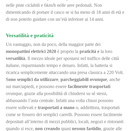
nelle piste ciclabili e 6km/h nelle aree pedonali. Non
dimenticando di portare il casco se si ha meno di 18 anni di età e
di non poterlo guidare con un’età inferiore ai 14 anni.
Versatilità e praticità
Un vantaggio, non da poco, della maggior parte dei
monopattini elettrici 2020
è proprio la
praticità
e
la loro
versatilità
. Il mezzo ideale per spostarsi nel traffico delle città
italiane, risparmiando tempo e denaro. Infatti, la batteria si
ricarica semplicemente attaccando una presa classica a 220 Volt.
Sono
semplici
da utilizzare
,
parcheggiabili ovunque
, anche
sui marciapiedi, e possono essere
facilmente trasportati
ovunque, grazie alla possibilità di chiudersi su sé stessi,
abbassando l’asta centrale. Infatti una volta chiusi possono
essere sollevati e
trasportati a mano
o, addirittura, trasportati
come se fossero dei semplici carrelli. Possono essere facilmente
depositati all’interno di mezzi pubblici, locali, negozi e ristoranti
quando si esce,
non creando
quasi
nessun fastidio
, grazie alle