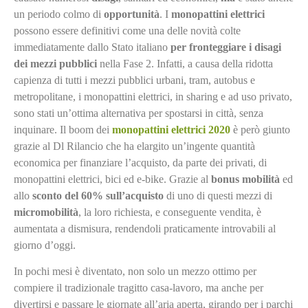
un periodo colmo di
opportunità
. I
monopattini elettrici
possono essere definitivi come una delle novità colte
immediatamente dallo Stato italiano
per fronteggiare
i disagi
dei mezzi pubblici
nella Fase 2. Infatti, a causa della ridotta
capienza di tutti i mezzi pubblici urbani, tram, autobus e
metropolitane, i monopattini elettrici, in sharing e ad uso privato,
sono stati un’ottima alternativa per spostarsi in città, senza
inquinare. Il boom dei
monopattini elettrici 2020
è però giunto
grazie al Dl Rilancio che ha elargito un’ingente quantità
economica per finanziare l’acquisto, da parte dei privati, di
monopattini elettrici, bici ed e-bike. Grazie al
bonus mobilità
ed
allo
sconto del 60%
sull’acquisto
di uno di questi mezzi di
micromobilità
, la loro richiesta, e conseguente vendita, è
aumentata a dismisura, rendendoli praticamente introvabili al
giorno d’oggi.
In pochi mesi è diventato, non solo un mezzo ottimo per
compiere il tradizionale tragitto casa-lavoro, ma anche per
divertirsi e passare le giornate all’aria aperta, girando per i parchi