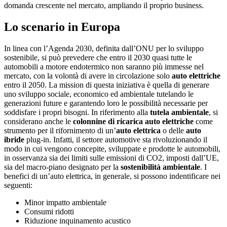
domanda crescente nel mercato, ampliando il proprio business.
Lo scenario in Europa
In linea con l’Agenda 2030, definita dall’ONU per lo sviluppo
sostenibile, si può prevedere che entro il 2030 quasi tutte le
automobili a motore endotermico non saranno più immesse nel
mercato, con la volontà di avere in circolazione solo
auto elettriche
entro il 2050. La mission di questa iniziativa è quella di generare
uno sviluppo sociale, economico ed ambientale tutelando le
generazioni future e garantendo loro le possibilità necessarie per
soddisfare i propri bisogni. In riferimento alla
tutela ambientale
, si
considerano anche le
colonnine di ricarica auto elettriche
come
strumento per il rifornimento di un’
auto elettrica
o delle
auto
ibride
plug-in. Infatti, il settore automotive sta rivoluzionando il
modo in cui vengono concepite, sviluppate e prodotte le automobili,
in osservanza sia dei limiti sulle emissioni di CO2, imposti dall’UE,
sia del macro-piano designato per la
sostenibilità ambientale
. I
benefici di un’auto elettrica, in generale, si possono indentificare nei
seguenti:
Minor impatto ambientale
Consumi ridotti
Riduzione inquinamento acustico