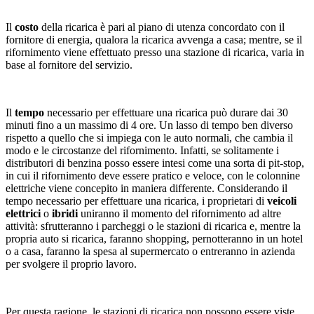
Il
costo
della ricarica è pari al piano di utenza concordato con il
fornitore di energia, qualora la ricarica avvenga a casa; mentre, se il
rifornimento viene effettuato presso una stazione di ricarica, varia in
base al fornitore del servizio.
Il
tempo
necessario per effettuare una ricarica può durare dai 30
minuti fino a un massimo di 4 ore. Un lasso di tempo ben diverso
rispetto a quello che si impiega con le auto normali, che cambia il
modo e le circostanze del rifornimento. Infatti, se solitamente i
distributori di benzina posso essere intesi come una sorta di pit-stop,
in cui il rifornimento deve essere pratico e veloce, con le colonnine
elettriche viene concepito in maniera differente. Considerando il
tempo necessario per effettuare una ricarica, i proprietari di
veicoli
elettrici
o
ibridi
uniranno il momento del rifornimento ad altre
attività: sfrutteranno i parcheggi o le stazioni di ricarica e, mentre la
propria auto si ricarica, faranno shopping, pernotteranno in un hotel
o a casa, faranno la spesa al supermercato o entreranno in azienda
per svolgere il proprio lavoro.
Per questa ragione, le stazioni di ricarica non possono essere viste